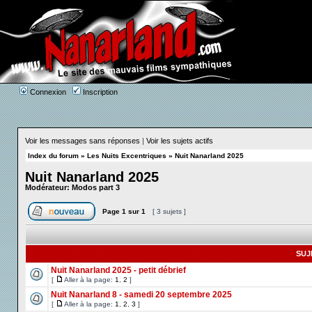
Connexion
Inscription
Voir les messages sans réponses
|
Voir les sujets actifs
Index du forum
»
Les Nuits Excentriques
»
Nuit Nanarland 2025
Nuit Nanarland 2025
Modérateur:
Modos part 3
Page
1
sur
1
[ 3 sujets ]
SUJ
Nuit Nanarland 2025 - petit débrief
[
Aller à la page:
1
,
2
]
Nuit Nanarland 8 - samedi 20 septembre 2025
[
Aller à la page:
1
,
2
,
3
]