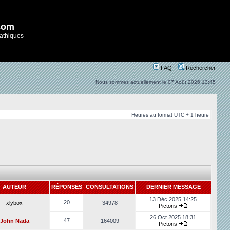
com
athiques
FAQ
Rechercher
Nous sommes actuellement le 07 Août 2026 13:45
Heures au format UTC + 1 heure
AUTEUR
RÉPONSES
CONSULTATIONS
DERNIER MESSAGE
13 Déc 2025 14:25
20
xlybox
34978
Pictoris
26 Oct 2025 18:31
47
John Nada
164009
Pictoris