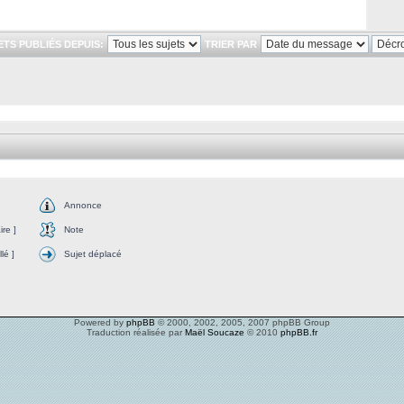
ETS PUBLIÉS DEPUIS:
TRIER PAR
Annonce
re ]
Note
lé ]
Sujet déplacé
Powered by
phpBB
© 2000, 2002, 2005, 2007 phpBB Group
Traduction réalisée par
Maël Soucaze
© 2010
phpBB.fr