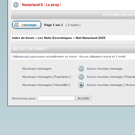
Nanarland 8 : La prog !
AFFICHER LES SUJ
Page
1
sur
1
[ 3 sujets ]
Index du forum
»
Les Nuits Excentriques
»
Nuit Nanarland 2025
QUI EST EN LIGNE ?
Utilisateur(s) parcourant actuellement ce forum : Aucun utilisateur inscrit et 1 invité
Nouveaux messages
Aucun nouveau message
Nouveaux messages [ Populaires ]
Aucun nouveau message [ Populai
Nouveaux messages [ Verrouillés ]
Aucun nouveau message [ Verrouil
Rechercher pour: