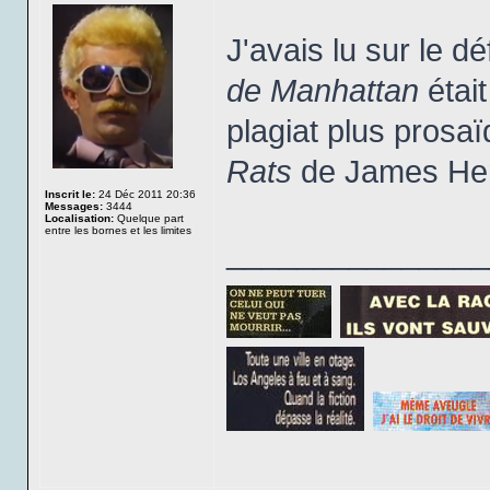
J'avais lu sur le d
de Manhattan
était
plagiat plus pros
Rats
de James Her
Inscrit le:
24 Déc 2011 20:36
Messages:
3444
Localisation:
Quelque part
entre les bornes et les limites
_______________