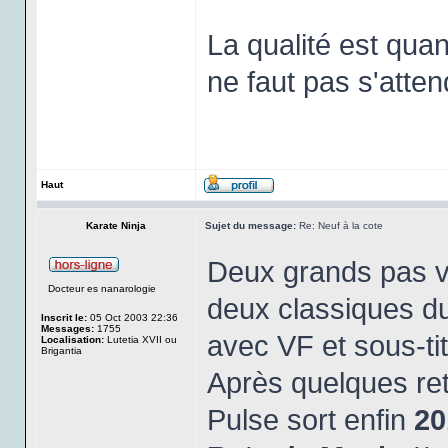
La qualité est qua
ne faut pas s'atten
Haut
Karate Ninja
Sujet du message:
Re: Neuf à la cote
Deux grands pas ve
Docteur es nanarologie
deux classiques du
Inscrit le:
05 Oct 2003 22:36
Messages:
1755
avec VF et sous-tit
Localisation:
Lutetia XVII ou
Brigantia
Après quelques ret
Pulse sort enfin
20