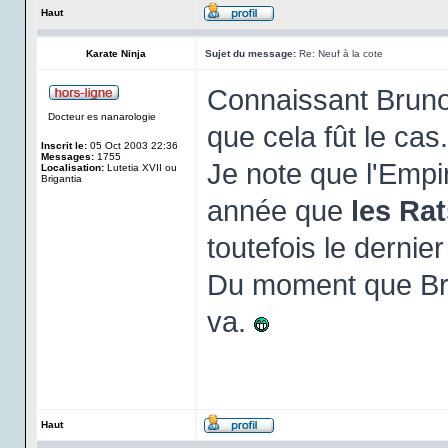
Haut
Karate Ninja
Sujet du message:
Re: Neuf à la cote
Connaissant Bruno 
Docteur es nanarologie
que cela fût le cas
Inscrit le:
05 Oct 2003 22:36
Messages:
1755
Je note que l'Emp
Localisation:
Lutetia XVII ou
Brigantia
année que
les Ra
toutefois le dernier
Du moment que Brun
va.
Haut