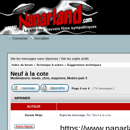
Connexion
Inscription
Voir les messages sans réponses
|
Voir les sujets actifs
Index du forum
»
Technique & autres
»
Suggestions techniques
Neuf à la cote
Modérateurs:
modo_chro
,
mayonne
,
Modos part 3
Page
4
sur
4
[ 74 messages ]
IMPRIMER
AUTEUR
Karate Ninja
Sujet du message:
Re: Neuf à la cote
https://www.nanar