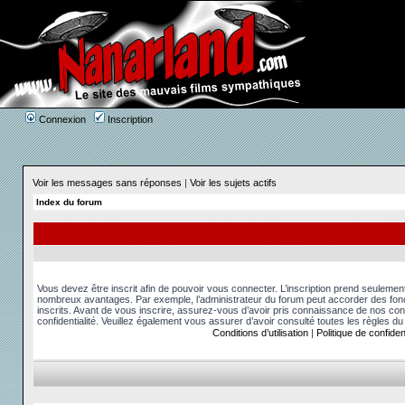
Connexion
Inscription
Voir les messages sans réponses
|
Voir les sujets actifs
Index du forum
Vous devez être inscrit afin de pouvoir vous connecter. L’inscription prend seuleme
nombreux avantages. Par exemple, l’administrateur du forum peut accorder des fonct
inscrits. Avant de vous inscrire, assurez-vous d’avoir pris connaissance de nos condit
confidentialité. Veuillez également vous assurer d’avoir consulté toutes les règles du
Conditions d’utilisation
|
Politique de confident