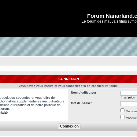
Forum Nanarland.
Le forum des mauvais films symp
CONNEXION
Vous devez vous inscrire et vous connecter afin de consulter ce forum.
Nom d’utilisateur:
nt quelques secondes et vous offre de
Inscription
ionnalités supplémentaires aux utilisateurs
Mot de passe:
ions d’utilisation et de notre politique de
 forum.
Me conn
ialité
Masquer