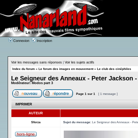
Connexion
Inscription
Voir les messages sans réponses
|
Voir les sujets actifs
Index du forum
»
Le forum des images en mouvement
»
Le club des cinéphiles
Le Seigneur des Anneaux - Peter Jackson -
Modérateur:
Modos part 3
Page
1
sur
1
[ 1 message ]
IMPRIMER
AUTEUR
Sforza
Sujet du message:
Le Seigneur des Anneaux - Pete