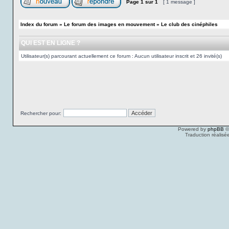
Page
1
sur
1
[ 1 message ]
Index du forum
»
Le forum des images en mouvement
»
Le club des cinéphiles
QUI EST EN LIGNE ?
Utilisateur(s) parcourant actuellement ce forum : Aucun utilisateur inscrit et 26 invité(s)
Rechercher pour:
Powered by
phpBB
©
Traduction réalisé