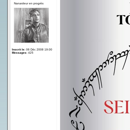
Nanardeur en progrès
Inscrit le:
06 Déc 2008 19:00
Messages:
425