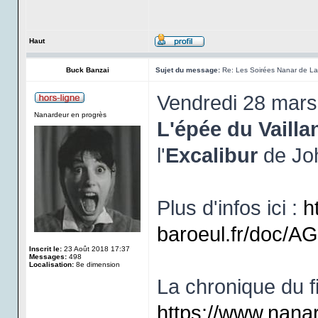
Haut
Buck Banzai
Sujet du message:
Re: Les Soirées Nanar de La 
Vendredi 28 mars 
Nanardeur en progrès
L'épée du Vailla
l'
Excalibur
de Jo
Plus d'infos ici :
h
baroeul.fr/doc/
Inscrit le:
23 Août 2018 17:37
Messages:
498
Localisation:
8e dimension
La chronique du fi
https://www.nana