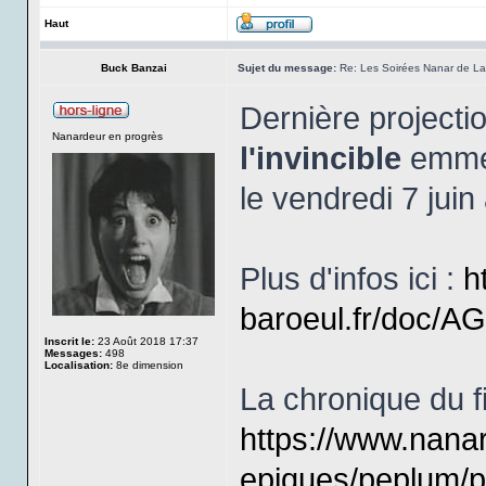
Haut
Buck Banzai
Sujet du message:
Re: Les Soirées Nanar de La 
Dernière projecti
Nanardeur en progrès
l'invincible
emmen
le vendredi 7 jui
Plus d'infos ici :
h
baroeul.fr/doc/
Inscrit le:
23 Août 2018 17:37
Messages:
498
Localisation:
8e dimension
La chronique du fi
https://www.nana
epiques/peplum/pe