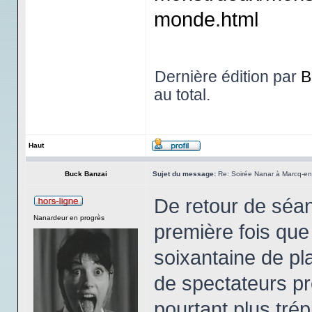
monde.html
Dernière édition par
B
au total.
Haut
Buck Banzai
Sujet du message:
Re: Soirée Nanar à Marcq-en-
De retour de séan
Nanardeur en progrès
première fois que 
soixantaine de pl
de spectateurs pr
pourtant plus tré