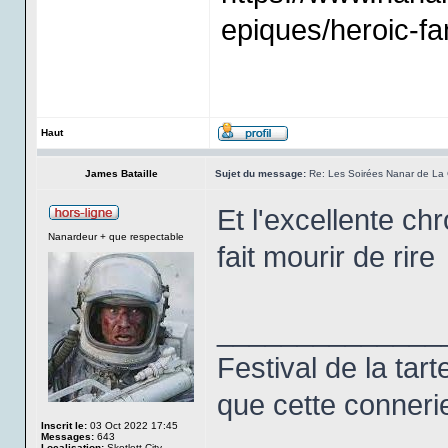
epiques/heroic-fa
Haut
James Bataille
Sujet du message:
Re: Les Soirées Nanar de La 
Et l'excellente ch
Nanardeur + que respectable
fait mourir de rire
______________
Festival de la tart
que cette connerie
Inscrit le:
03 Oct 2022 17:45
Messages:
643
Localisation:
Skotlett City