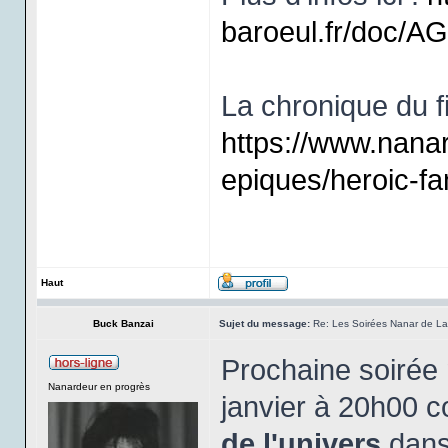
baroeul.fr/doc/
La chronique du fi
https://www.nana
epiques/heroic-fa
Haut
Buck Banzai
Sujet du message:
Re: Les Soirées Nanar de La 
Prochaine soirée
Nanardeur en progrès
janvier à 20h00 c
de l'univers
dans