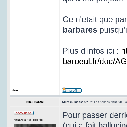
Ce n'était que pa
barbares
puisqu'i
Plus d'infos ici :
h
baroeul.fr/doc/
Haut
Buck Banzai
Sujet du message:
Re: Les Soirées Nanar de La 
Pour passer derri
Nanardeur en progrès
(qui a fait halluc