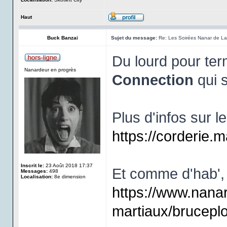
Haut
Buck Banzai
Sujet du message:
Re: Les Soirées Nanar de La 
Du lourd pour ter
Nanardeur en progrès
Connection
qui s
Plus d'infos sur le
https://corderie
Inscrit le:
23 Août 2018 17:37
Et comme d'hab', l
Messages:
498
Localisation:
8e dimension
https://www.nana
martiaux/brucepl