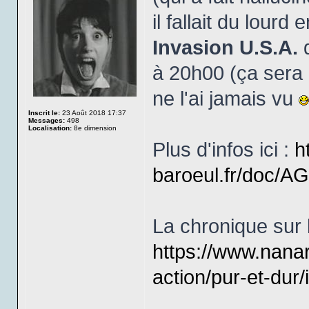
il fallait du lour
Invasion U.S.A.
q
à 20h00 (ça sera 
ne l'ai jamais vu
Inscrit le:
23 Août 2018 17:37
Messages:
498
Localisation:
8e dimension
Plus d'infos ici :
h
baroeul.fr/doc/
La chronique sur l
https://www.nana
action/pur-et-dur