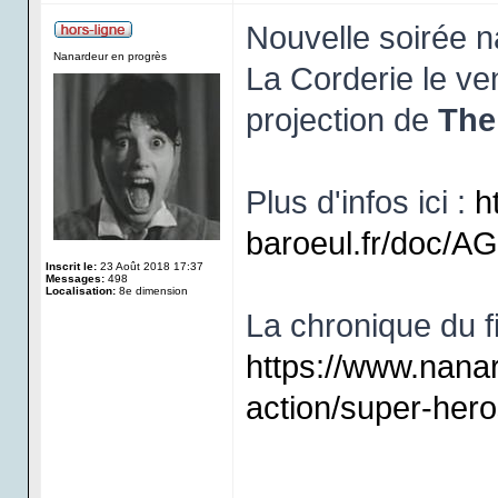
Nouvelle soirée 
Nanardeur en progrès
La Corderie le ve
projection de
The
Plus d'infos ici :
h
baroeul.fr/doc/
Inscrit le:
23 Août 2018 17:37
Messages:
498
Localisation:
8e dimension
La chronique du fi
https://www.nana
action/super-hero