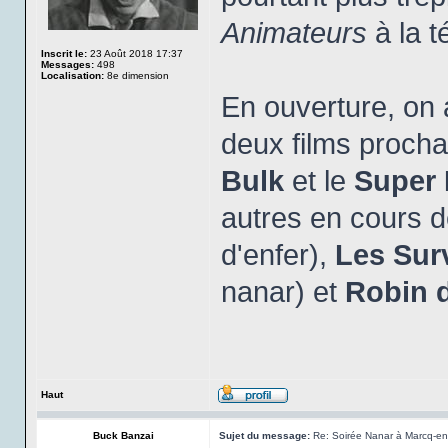
Animateurs
à la té
Inscrit le:
23 Août 2018 17:37
Messages:
498
Localisation:
8e dimension
En ouverture, on
deux films proch
Bulk
et le
Super 
autres en cours d
d'enfer),
Les Surv
nanar) et
Robin 
Haut
Buck Banzai
Sujet du message:
Re: Soirée Nanar à Marcq-en-