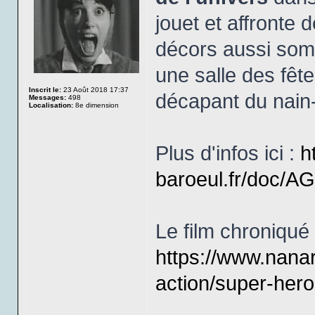
jouet et affronte
décors aussi som
une salle des fêt
Inscrit le:
23 Août 2018 17:37
décapant du nain
Messages:
498
Localisation:
8e dimension
Plus d'infos ici :
h
baroeul.fr/doc/
Le film chroniqué s
https://www.nana
action/super-hero