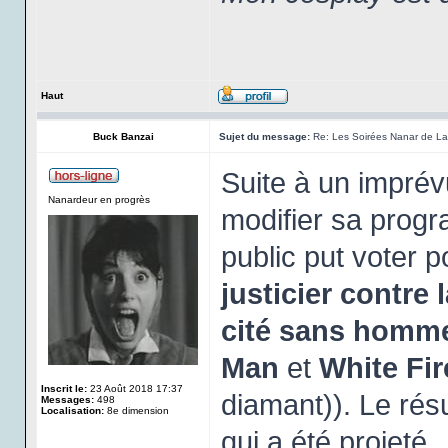
Haut
Buck Banzai
Sujet du message:
Re: Les Soirées Nanar de La 
Suite à un imprév
Nanardeur en progrès
modifier sa progr
public put voter 
justicier contre 
cité sans homm
Man
et
White Fir
Inscrit le:
23 Août 2018 17:37
diamant)). Le résu
Messages:
498
Localisation:
8e dimension
qui a été projeté.