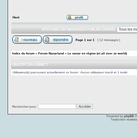
Haut
AFFICHER LES MESSAGES PUBLIÉS DEPUIS:
Page
1
sur
1
[ 12 messages ]
Index du forum
»
Forum Nanarland
»
Le nanar en région (et all over ze world)
QUI EST EN LIGNE ?
Utilisateur(s) parcourant actuellement ce forum : Aucun utilisateur inscrit et 1 invité
Rechercher pour:
Powered by
phpBB
©
Traduction réalisé