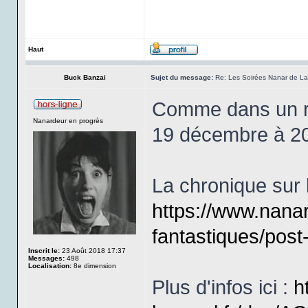
Haut
Buck Banzai
Sujet du message:
Re: Les Soirées Nanar de La 
Comme dans un rêv
Nanardeur en progrès
19 décembre à 2
La chronique sur l
https://www.nana
fantastiques/pos
Inscrit le:
23 Août 2018 17:37
Messages:
498
Localisation:
8e dimension
Plus d'infos ici :
h