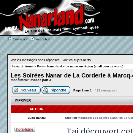
Connexion
Inscription
Voir les messages sans réponses
|
Voir les sujets actifs
Index du forum
»
Forum Nanarland
»
Le nanar en région (et all over ze world)
Les Soirées Nanar de La Corderie à Marcq-
Modérateur:
Modos part 3
Page
1
sur
1
[ 12 messages ]
IMPRIMER
AUTEUR
Buck Banzai
Sujet du message:
Les Soirées Nanar de La Cord
J'ai découvert c