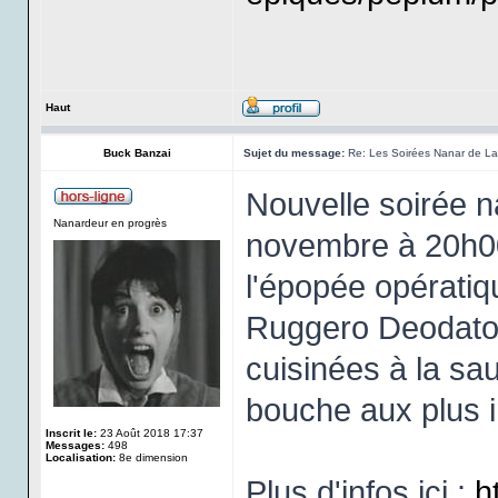
Haut
Buck Banzai
Sujet du message:
Re: Les Soirées Nanar de La 
Nouvelle soirée 
Nanardeur en progrès
novembre à 20h00
l'épopée opératiqu
Ruggero Deodato
cuisinées à la sa
bouche aux plus 
Inscrit le:
23 Août 2018 17:37
Messages:
498
Localisation:
8e dimension
Plus d'infos ici :
h