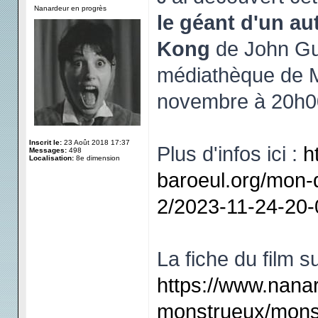
Nanardeur en progrès
le géant d'un a
Kong
de John Gui
médiathèque de M
novembre à 20h0
Inscrit le:
23 Août 2018 17:37
Plus d'infos ici :
h
Messages:
498
Localisation:
8e dimension
baroeul.org/mon-
2/2023-11-24-20-
La fiche du film su
https://www.nana
monstrueux/monst