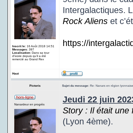
Intergalactiques. 
Rock Aliens
et c'ét
https://intergalact
Inscrit le:
16 Août 2018 14:51
Messages:
397
Localisation:
Dans sa tour
d'ivoire depuis qu'il a été
remercié au Grand Rex
Haut
Pictoris
Sujet du message:
Re: Nanars en région lyonnais
Jeudi 22 juin 202
Nanardeur en progrès
Story : Il était une 
(Lyon 4ème).