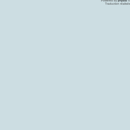
Powered by
phpBB
©
Traduction réalisé