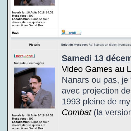
Inscrit le:
16 Août 2018 14:51
Messages:
397
Localisation:
Dans sa tour
d'ivoire depuis qu'il a été
remercié au Grand Rex
Haut
Pictoris
Sujet du message:
Re: Nanars en région lyonnais
Samedi 13 décem
Nanardeur en progrès
Video Games au L
Nanars ou pas, je
avec projection d
1993 pleine de my
Combat
(la versio
Inscrit le:
16 Août 2018 14:51
Messages:
397
Localisation:
Dans sa tour
d'ivoire depuis qu'il a été
remercié au Grand Rex