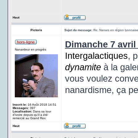
Haut
Pictoris
Sujet du message:
Re: Nanars en région lyonnais
Dimanche 7 avril 
Nanardeur en progrès
Intergalactiques
, 
dynamite
à la gale
vous voulez conve
nanardisme, ça pe
Inscrit le:
16 Août 2018 14:51
Messages:
397
Localisation:
Dans sa tour
d'ivoire depuis qu'il a été
remercié au Grand Rex
Haut