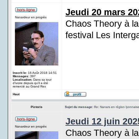
Jeudi 20 mars 20
Nanardeur en progrès
Chaos Theory à la 
festival Les Interg
Inscrit le:
16 Août 2018 14:51
Messages:
397
Localisation:
Dans sa tour
d'ivoire depuis qu'il a été
remercié au Grand Rex
Haut
Pictoris
Sujet du message:
Re: Nanars en région lyonnais
Jeudi 12 juin 202
Nanardeur en progrès
Chaos Theory à la