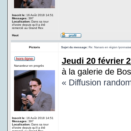
Inscrit le:
16 Août 2018 14:51
Messages:
397
Localisation:
Dans sa tour
d'ivoire depuis qu'il a été
remercié au Grand Rex
Haut
Pictoris
Sujet du message:
Re: Nanars en région lyonnais
Jeudi 20 février 
Nanardeur en progrès
à la galerie de Bo
« Diffusion rando
Inscrit le:
16 Août 2018 14:51
Messages:
397
Localisation:
Dans sa tour
d'ivoire depuis qu'il a été
remercié au Grand Rex