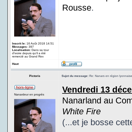
Rousse
.
Inscrit le:
16 Août 2018 14:51
Messages:
397
Localisation:
Dans sa tour
d'ivoire depuis qu'il a été
remercié au Grand Rex
Haut
Pictoris
Sujet du message:
Re: Nanars en région lyonnais
Vendredi 13 déce
Nanardeur en progrès
Nanarland au Co
White Fire
(...et je bosse cette