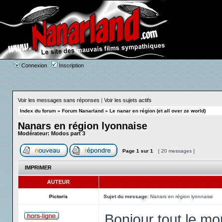
Connexion
Inscription
Voir les messages sans réponses
|
Voir les sujets actifs
Index du forum
»
Forum Nanarland
»
Le nanar en région (et all over ze world)
Nanars en région lyonnaise
Modérateur:
Modos part 3
Page
1
sur
1
[ 20 messages ]
IMPRIMER
AUTEUR
Pictoris
Sujet du message:
Nanars en région lyonnaise
Bonjour tout le mo