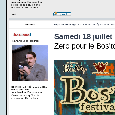
Localisation:
Dans sa tour
d'ivoire depuis qu'il a été
remercié au Grand Rex
Haut
Pictoris
Sujet du message:
Re: Nanars en région lyonnais
Samedi 18 juillet
Nanardeur en progrès
Zero pour le Bos't
Inscrit le:
16 Août 2018 14:51
Messages:
397
Localisation:
Dans sa tour
d'ivoire depuis qu'il a été
remercié au Grand Rex