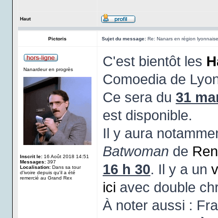
Haut
Pictoris
Sujet du message:
Re: Nanars en région lyonnais
C'est bientôt les
H
Nanardeur en progrès
Comoedia de Lyon
Ce sera du
31 mar
est disponible.
Il y aura notamme
Batwoman
de
Ren
Inscrit le:
16 Août 2018 14:51
Messages:
397
16 h 30
. Il y a un
v
Localisation:
Dans sa tour
d'ivoire depuis qu'il a été
remercié au Grand Rex
ici
avec double chr
À noter aussi : Fr