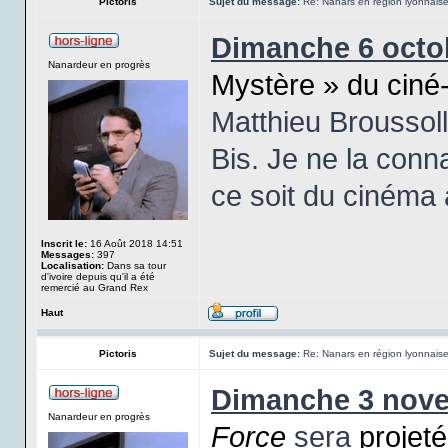
Pictoris
Sujet du message:
Re: Nanars en région lyonnais
Dimanche 6 octob
Nanardeur en progrès
Mystère » du ciné
Matthieu Broussol
Bis. Je ne la conn
ce soit du cinéma 
Inscrit le:
16 Août 2018 14:51
Messages:
397
Localisation:
Dans sa tour
d'ivoire depuis qu'il a été
remercié au Grand Rex
Haut
Pictoris
Sujet du message:
Re: Nanars en région lyonnais
Dimanche 3 nove
Nanardeur en progrès
Force
sera
projet