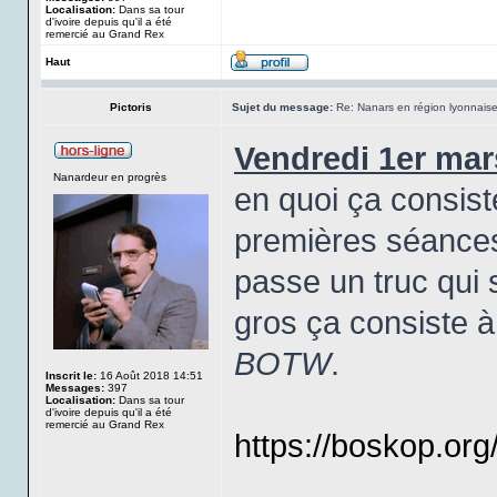
Localisation:
Dans sa tour
d'ivoire depuis qu'il a été
remercié au Grand Rex
Haut
Pictoris
Sujet du message:
Re: Nanars en région lyonnais
Vendredi 1er mar
Nanardeur en progrès
en quoi ça consist
premières séances 
passe un truc qui
gros ça consiste 
BOTW
.
Inscrit le:
16 Août 2018 14:51
Messages:
397
Localisation:
Dans sa tour
d'ivoire depuis qu'il a été
remercié au Grand Rex
https://boskop.org