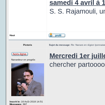
samedi 4 avril à 
S. S. Rajamouli, u
Haut
Pictoris
Sujet du message:
Re: Nanars en région lyonnais
Mercredi 1er juill
Nanardeur en progrès
chercher partooo
Inscrit le:
16 Août 2018 14:51
Messages:
397