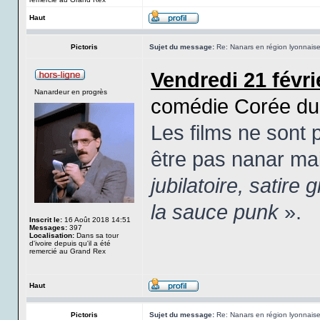
Haut
Pictoris
Sujet du message:
Re: Nanars en région lyonnais
Vendredi 21 févri
Nanardeur en progrès
comédie Corée du 
Les films ne sont 
être pas nanar ma
jubilatoire, satire
la sauce punk
».
Inscrit le:
16 Août 2018 14:51
Messages:
397
Localisation:
Dans sa tour
d'ivoire depuis qu'il a été
remercié au Grand Rex
Haut
Pictoris
Sujet du message:
Re: Nanars en région lyonnais