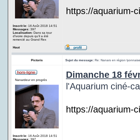
https://aquarium-ci
Inscrit le:
16 Août 2018 14:51
Messages:
397
Localisation:
Dans sa tour
d'ivoire depuis qu'il a été
remercié au Grand Rex
Haut
Pictoris
Sujet du message:
Re: Nanars en région lyonnais
Dimanche 18 févr
Nanardeur en progrès
l'Aquarium ciné-c
https://aquarium-ci
Inscrit le:
16 Août 2018 14:51
Messages:
397