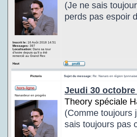
(Je ne sais toujou
perds pas espoir d'
Inscrit le:
16 Août 2018 14:51
Messages:
397
Localisation:
Dans sa tour
d'ivoire depuis qu'il a été
remercié au Grand Rex
Haut
Pictoris
Sujet du message:
Re: Nanars en région lyonnais
Jeudi 30 octobre
Nanardeur en progrès
Theory spéciale H
(Comme toujours je
sais toujours pas c