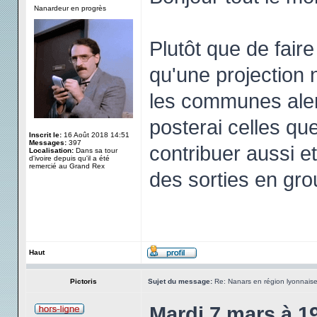
Nanardeur en progrès
Plutôt que de fair
qu'une projection
les communes alent
posterai celles qu
Inscrit le:
16 Août 2018 14:51
Messages:
397
contribuer aussi e
Localisation:
Dans sa tour
d'ivoire depuis qu'il a été
remercié au Grand Rex
des sorties en gro
Haut
Pictoris
Sujet du message:
Re: Nanars en région lyonnais
Mardi 7 mars à 1