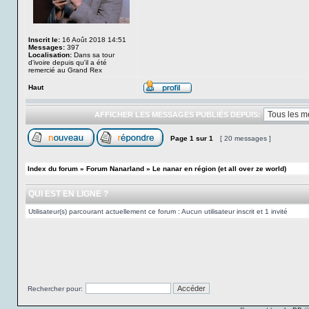
Inscrit le:
16 Août 2018 14:51
Messages:
397
Localisation:
Dans sa tour
d'ivoire depuis qu'il a été
remercié au Grand Rex
Haut
AFFICHER LES MESSAGES PUBLIÉS DEPUIS:
Page
1
sur
1
[ 20 messages ]
Index du forum
»
Forum Nanarland
»
Le nanar en région (et all over ze world)
QUI EST EN LIGNE ?
Utilisateur(s) parcourant actuellement ce forum : Aucun utilisateur inscrit et 1 invité
Rechercher pour: