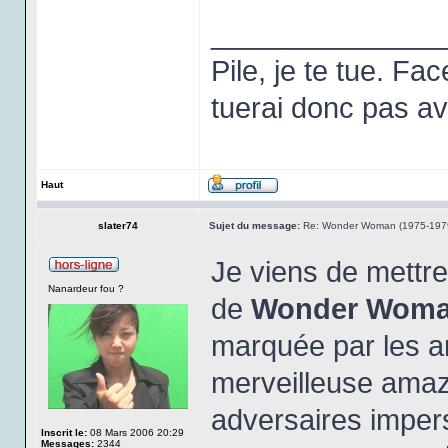
______________
Pile, je te tue. Fa
tuerai donc pas ava
Haut
slater74
Sujet du message:
Re: Wonder Woman (1975-197
Je viens de mettre
Nanardeur fou ?
de
Wonder Wom
marquée par les a
merveilleuse amaz
adversaires impers
Inscrit le:
08 Mars 2006 20:29
Messages:
2344