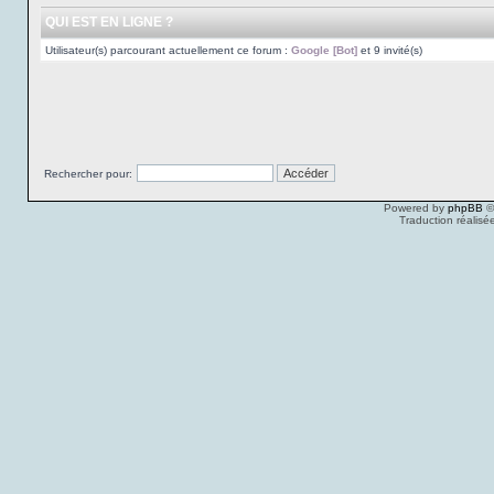
QUI EST EN LIGNE ?
Utilisateur(s) parcourant actuellement ce forum :
Google [Bot]
et 9 invité(s)
Rechercher pour:
Powered by
phpBB
©
Traduction réalisé