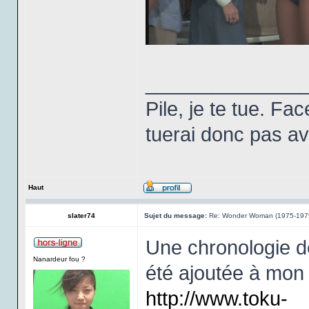
______________
Pile, je te tue. Fa
tuerai donc pas ava
Haut
slater74
Sujet du message:
Re: Wonder Woman (1975-197
Une chronologie dé
Nanardeur fou ?
été ajoutée à mo
http://www.toku-