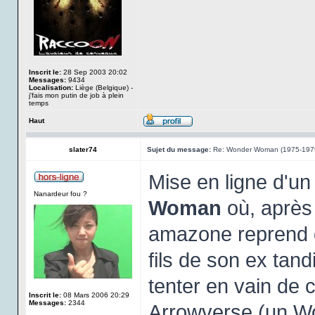
Inscrit le:
28 Sep 2003 20:02
Messages:
9434
Localisation:
Liège (Belgique) -
j'fais mon putin de job à plein
temps
Haut
slater74
Sujet du message:
Re: Wonder Woman (1975-197
Mise en ligne d'un
Nanardeur fou ?
Woman
où, après
amazone reprend d
fils de son ex tan
tenter en vain de 
Inscrit le:
08 Mars 2006 20:29
Messages:
2344
Arrowverse (un W