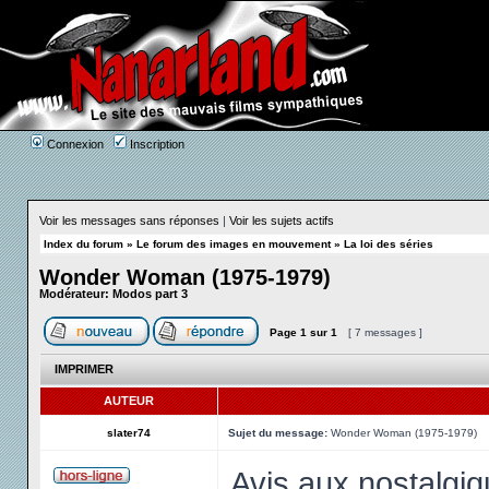
Connexion
Inscription
Voir les messages sans réponses
|
Voir les sujets actifs
Index du forum
»
Le forum des images en mouvement
»
La loi des séries
Wonder Woman (1975-1979)
Modérateur:
Modos part 3
Page
1
sur
1
[ 7 messages ]
IMPRIMER
AUTEUR
slater74
Sujet du message:
Wonder Woman (1975-1979)
Avis aux nostalgiq