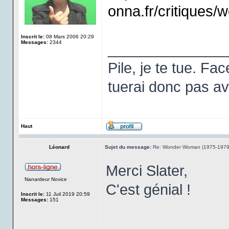
onna.fr/critiques
Inscrit le:
08 Mars 2006 20:29
Messages:
2344
______________
Pile, je te tue. Fa
tuerai donc pas ava
Haut
Léonard
Sujet du message:
Re: Wonder Woman (1975-1979
Merci Slater,
Nanardeur Novice
C'est génial !
Inscrit le:
11 Juil 2019 20:59
Messages:
151