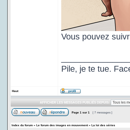
Vous pouvez suivre
______________
Pile, je te tue. Fa
Haut
AFFICHER LES MESSAGES PUBLIÉS DEPUIS:
Page
1
sur
1
[ 7 messages ]
Index du forum
»
Le forum des images en mouvement
»
La loi des séries