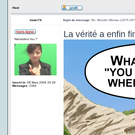
Haut
slater74
Sujet du message:
Re: Wonder Woman (1975-197
La vérité a enfin fi
Nanardeur fou ?
Inscrit le:
08 Mars 2006 20:29
Messages:
2344