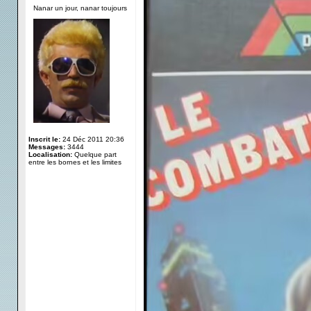
Nanar un jour, nanar toujours
Inscrit le:
24 Déc 2011 20:36
Messages:
3444
Localisation:
Quelque part
entre les bornes et les limites