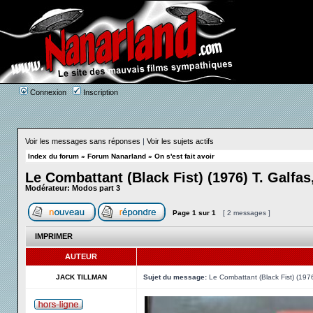
Connexion
Inscription
Voir les messages sans réponses
|
Voir les sujets actifs
Index du forum
»
Forum Nanarland
»
On s'est fait avoir
Le Combattant (Black Fist) (1976) T. Galfas
Modérateur:
Modos part 3
Page
1
sur
1
[ 2 messages ]
IMPRIMER
AUTEUR
JACK TILLMAN
Sujet du message:
Le Combattant (Black Fist) (1976