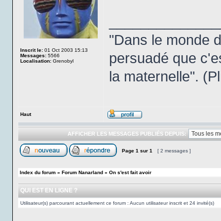
______________
"Dans le monde de
Inscrit le:
01 Oct 2003 15:13
persuadé que c'es
Messages:
5566
Localisation:
Grenobyl
la maternelle". (P
Haut
AFFICHER LES MESSAGES PUBLIÉS DEPUIS:
Page
1
sur
1
[ 2 messages ]
Index du forum
»
Forum Nanarland
»
On s'est fait avoir
QUI EST EN LIGNE ?
Utilisateur(s) parcourant actuellement ce forum : Aucun utilisateur inscrit et 24 invité(s)