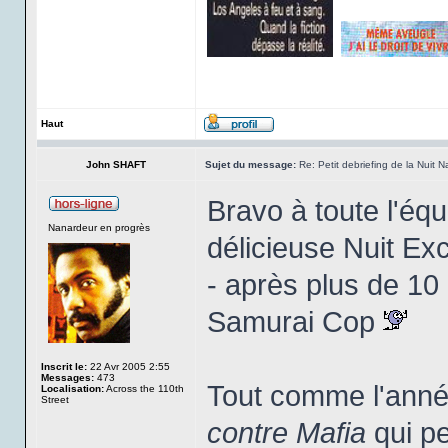
Haut
John SHAFT
Sujet du message:
Re: Petit debriefing de la Nuit 
Bravo à toute l'éq
Nanardeur en progrès
délicieuse Nuit Exc
- après plus de 10 
Samurai Cop
Inscrit le:
22 Avr 2005 2:55
Messages:
473
Tout comme l'année 
Localisation:
Across the 110th
Street
contre Mafia
qui pe