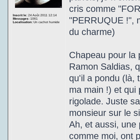
cris comme "F
Inscrit le:
24 Août 2011 12:14
"PERRUQUE !", mai
Messages:
1061
Localisation:
Un cachot humide
du charme)
Chapeau pour la 
Ramon Saldias, qu
qu'il a pondu (là,
ma main !) et qui
rigolade. Juste s
monsieur sur le si
Ah, et aussi, une
comme moi, ont p