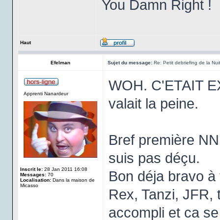
You Damn Right !
Haut
Efelman
Sujet du message:
Re: Petit debriefing de la Nu
WOH. C'ETAIT EXT
Apprenti Nanardeur
valait la peine.
Bref première NN 
suis pas déçu.
Inscrit le:
28 Jan 2011 16:08
Bon déja bravo à 
Messages:
70
Localisation:
Dans la maison de
Micasso
Rex, Tanzi, JFR, to
accompli et ca se