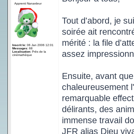
Apprenti Nanardeur
Tout d'abord, je su
soirée ait rencont
mérité : la file d'a
Inscrit le:
06 Jan 2006 12:01
Messages:
68
assez impressionna
Localisation:
Près de la
cinémathèque
Ensuite, avant que 
chaleureusement l'
remarquable effec
délirants, des ani
immense travail don
JFR alias Dieu viv