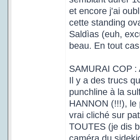
et encore j'ai oubl
cette standing o
Saldìas (euh, excu
beau. En tout cas
SAMURAI COP : Alor
Il y a des trucs qu
punchline à la 
HANNON (!!!), le 
vrai cliché sur p
TOUTES (je dis b
caméra du sidekic