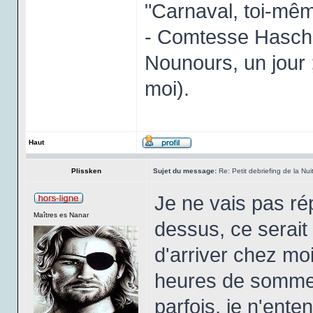
"Carnaval, toi-mêm
- Comtesse Haschi
Nounours, un jour ;
moi).
Haut
Plissken
Sujet du message:
Re: Petit debriefing de la Nu
Je ne vais pas rép
Maîtres es Nanar
dessus, ce serait 
d'arriver chez moi
heures de sommeil
parfois, je n'ent