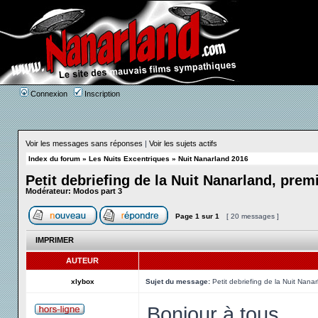
Connexion
Inscription
Voir les messages sans réponses
|
Voir les sujets actifs
Index du forum
»
Les Nuits Excentriques
»
Nuit Nanarland 2016
Petit debriefing de la Nuit Nanarland, pre
Modérateur:
Modos part 3
Page
1
sur
1
[ 20 messages ]
IMPRIMER
AUTEUR
xlybox
Sujet du message:
Petit debriefing de la Nuit Nana
Bonjour à tous,