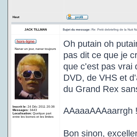
Haut
JACK TILLMAN
Sujet du message:
Re: Petit debriefing de la Nuit 
Oh putain oh putain
Nanar un jour, nanar toujours
pas dit ce que je c
que c'est pas vrai 
DVD, de VHS et d'af
du Grand Rex sans
Inscrit le:
24 Déc 2011 20:36
AAaaaAAAaarrgh !
Messages:
3443
Localisation:
Quelque part
entre les bornes et les limites
Bon sinon, excell