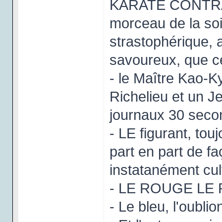
KARATE CONTRA 
morceau de la so
strastophérique, a
savoureux, que ce
- le Maître Kao-K
Richelieu et un Je
journaux 30 secon
- LE figurant, tou
part en part de f
instatanément cul
- LE ROUGE LE
- Le bleu, l'oubli