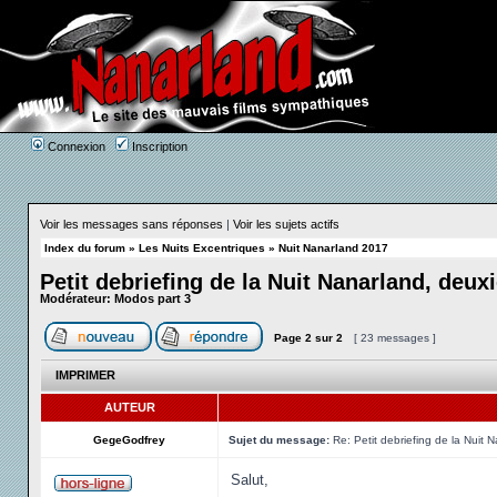
Connexion
Inscription
Voir les messages sans réponses
|
Voir les sujets actifs
Index du forum
»
Les Nuits Excentriques
»
Nuit Nanarland 2017
Petit debriefing de la Nuit Nanarland, deu
Modérateur:
Modos part 3
Page
2
sur
2
[ 23 messages ]
IMPRIMER
AUTEUR
GegeGodfrey
Sujet du message:
Re: Petit debriefing de la Nuit
Salut,