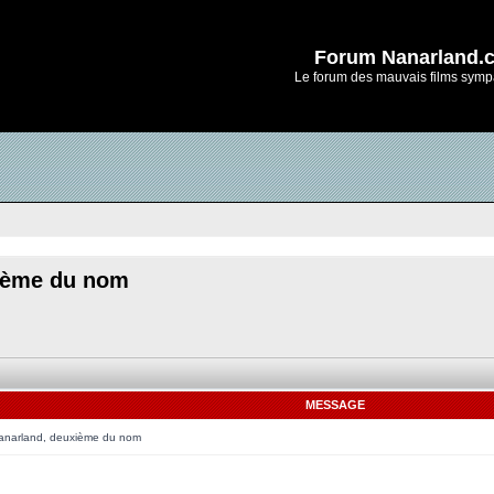
Forum Nanarland.
Le forum des mauvais films symp
xième du nom
MESSAGE
 Nanarland, deuxième du nom