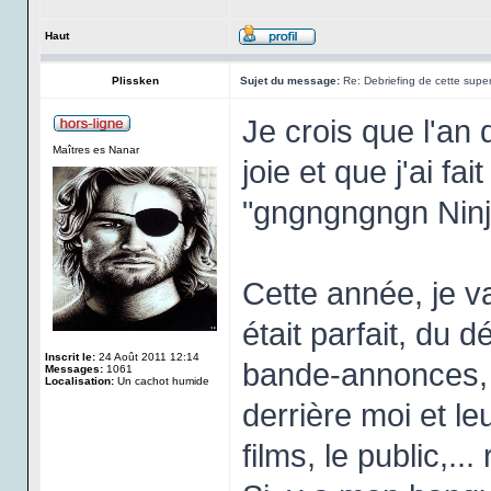
Haut
Plissken
Sujet du message:
Re: Debriefing de cette super
Je crois que l'an 
Maîtres es Nanar
joie et que j'ai f
"gngngngngn Ninja
Cette année, je v
était parfait, du d
Inscrit le:
24 Août 2011 12:14
bande-annonces, le
Messages:
1061
Localisation:
Un cachot humide
derrière moi et l
films, le public,...