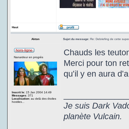
Haut
Akton
Sujet du message:
Re: Debriefing de cette super
Chauds les teuto
Nanardeur en progrès
Merci pour ton ret
qu'il y en aura d'a
______________
Inscrit le:
15 Jan 2004 14:49
Messages:
371
Localisation:
au delà des étoiles
hostiles...
Je suis Dark Vado
planète Vulcain.