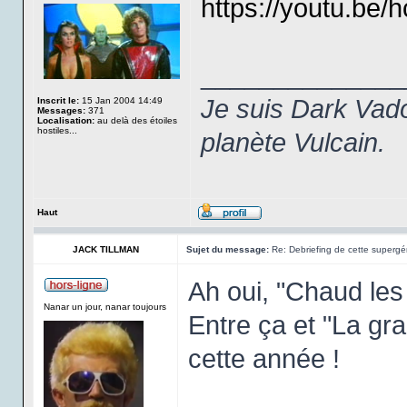
https://youtu.b
______________
Je suis Dark Vado
Inscrit le:
15 Jan 2004 14:49
Messages:
371
Localisation:
au delà des étoiles
hostiles...
planète Vulcain.
Haut
JACK TILLMAN
Sujet du message:
Re: Debriefing de cette supergén
Ah oui, "Chaud les
Nanar un jour, nanar toujours
Entre ça et "La gra
cette année !