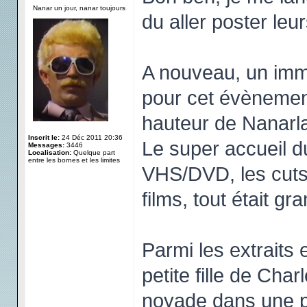
Nanar un jour, nanar toujours
du aller poster le
A nouveau, un imm
pour cet évènement
hauteur de Nanarl
Inscrit le:
24 Déc 2011 20:36
Le super accueil d
Messages:
3446
Localisation:
Quelque part
entre les bornes et les limites
VHS/DVD, les cuts,
films, tout était gr
Parmi les extraits e
petite fille de Char
noyade dans une pis