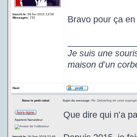
Inscrit le:
09 Avr 2015 13:56
Bravo pour ça en 
Messages:
732
______________
Je suis une souri
maison d'un corb
Haut
Nono le petit robot
Sujet du message:
Re: Debriefing de cette supergén
Que dire qui n'a pa
Apprenti Nanardeur
Inscrit le:
29 Sep 2019 22:49