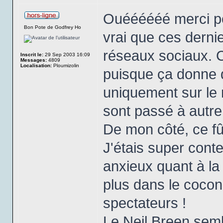
Ouéééééé merci po
Bon Pote de Godfrey Ho
vrai que ces derni
réseaux sociaux. C
Inscrit le:
29 Sep 2003 16:09
Messages:
4809
Localisation:
Ploumizolin
puisque ça donne d
uniquement sur le 
sont passé à autre
De mon côté, ce fû
J'étais super cont
anxieux quant à la 
plus dans le cocon
spectateurs !
Le Neil Breen sembl