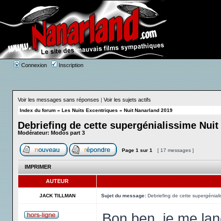
Connexion
Inscription
Voir les messages sans réponses
|
Voir les sujets actifs
Index du forum
»
Les Nuits Excentriques
»
Nuit Nanarland 2019
Debriefing de cette supergénialissime Nuit
Modérateur:
Modos part 3
Page
1
sur
1
[ 17 messages ]
IMPRIMER
AUTEUR
JACK TILLMAN
Sujet du message:
Debriefing de cette supergéniali
Bon ben, je me lanc