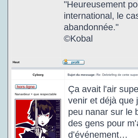
"Heureusement pou
international, le c
abandonnée."
©Kobal
Haut
Cyborg
Sujet du message:
Re: Debriefing de cette super
Ça avait l'air sup
Nanardeur + que respectable
venir et déjà que 
peu nanar sur le 
des gens pour m
d'événement…