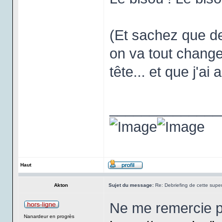
(Et sachez que de
on va tout change
tête... et que j'ai
______________
Haut
Akton
Sujet du message:
Re: Debriefing de cette super
Ne me remercie p
Nanardeur en progrès