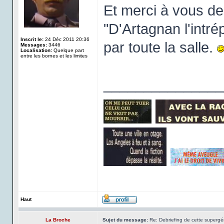
Et merci à vous d
"D'Artagnan l'intr
Inscrit le:
24 Déc 2011 20:36
par toute la salle.
Messages:
3446
Localisation:
Quelque part
entre les bornes et les limites
_______________
Haut
La Broche
Sujet du message:
Re: Debriefing de cette supergén