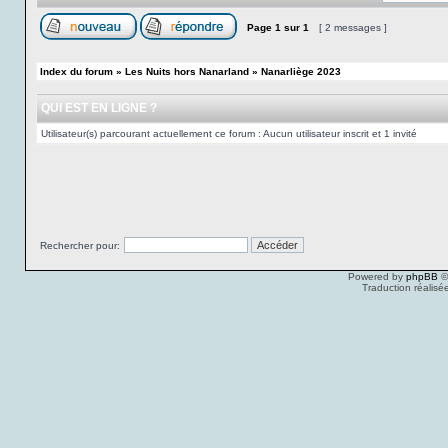
Page
1
sur
1
[ 2 messages ]
Index du forum
»
Les Nuits hors Nanarland
»
Nanarliège 2023
QUI EST EN LIGNE ?
Utilisateur(s) parcourant actuellement ce forum : Aucun utilisateur inscrit et 1 invité
Rechercher pour:
Powered by
phpBB
©
Traduction réalisé