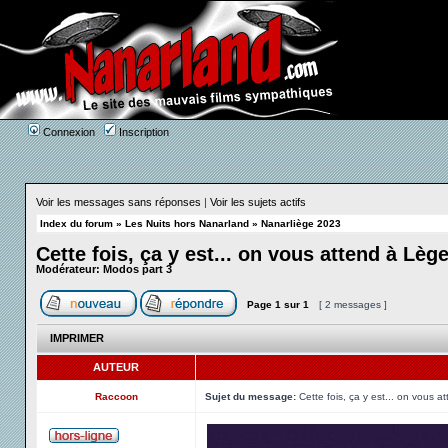
Connexion
Inscription
Voir les messages sans réponses
|
Voir les sujets actifs
Index du forum
»
Les Nuits hors Nanarland
»
Nanarliège 2023
Cette fois, ça y est... on vous attend à Lège
Modérateur:
Modos part 3
Page
1
sur
1
[ 2 messages ]
IMPRIMER
AUTEUR
Raccoon
Sujet du message:
Cette fois, ça y est... on vous a