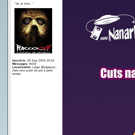
"ok, je sors..."
Inscrit le:
28 Sep 2003 20:02
Messages:
9434
Localisation:
Liège (Belgique) -
j'fais mon putin de job à plein
temps