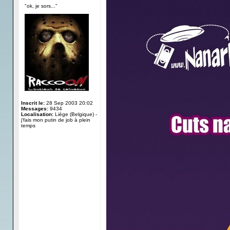
"ok, je sors..."
Inscrit le:
28 Sep 2003 20:02
Messages:
9434
Localisation:
Liège (Belgique) -
j'fais mon putin de job à plein
temps