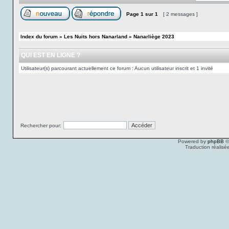
Page
1
sur
1
[ 2 messages ]
Index du forum
»
Les Nuits hors Nanarland
»
Nanarliège 2023
QUI EST EN LIGNE ?
Utilisateur(s) parcourant actuellement ce forum : Aucun utilisateur inscrit et 1 invité
Rechercher pour:
Powered by
phpBB
©
Traduction réalisé