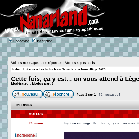
Connexion
Inscription
Voir les messages sans réponses
|
Voir les sujets actifs
Index du forum
»
Les Nuits hors Nanarland
»
Nanarliège 2023
Cette fois, ça y est... on vous attend à Lège
Modérateur:
Modos part 3
Page
1
sur
1
[ 2 messages ]
IMPRIMER
AUTEUR
Raccoon
Sujet du message:
Cette fois, ça y est... on vous a