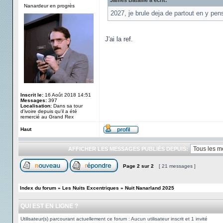
James Bataille a écrit:
Nanardeur en progrès
2027, je brule deja de partout en y pen
J'ai la ref.
Inscrit le:
16 Août 2018 14:51
Messages:
397
Localisation:
Dans sa tour
d'ivoire depuis qu'il a été
remercié au Grand Rex
Haut
AFFICHER LES MESSAGES PUBLIÉS DEPUIS:
Page
2
sur
2
[ 21 messages ]
Index du forum
»
Les Nuits Excentriques
»
Nuit Nanarland 2025
QUI EST EN LIGNE ?
Utilisateur(s) parcourant actuellement ce forum : Aucun utilisateur inscrit et 1 invité