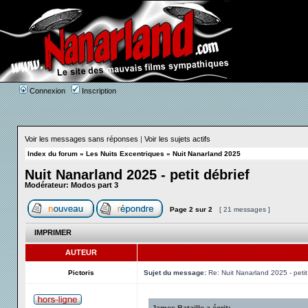
Connexion
Inscription
Voir les messages sans réponses
|
Voir les sujets actifs
Index du forum
»
Les Nuits Excentriques
»
Nuit Nanarland 2025
Nuit Nanarland 2025 - petit débrief
Modérateur:
Modos part 3
Page
2
sur
2
[ 21 messages ]
IMPRIMER
AUTEUR
Pictoris
Sujet du message:
Re: Nuit Nanarland 2025 - petit