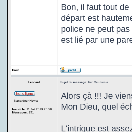
Bon, il faut tout d
départ est hauteme
police ne peut pas 
est lié par une par
Haut
Léonard
Sujet du message:
Re: Meurtres à
Alors çà !!! Je vie
Nanardeur Novice
Mon Dieu, quel éc
Inscrit le:
11 Juil 2019 20:59
Messages:
151
L'intrigue est ass