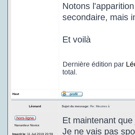
Notons l'apparition
secondaire, mais im
Et voilà
Dernière édition par
Lé
total.
Haut
Léonard
Sujet du message:
Re: Meutres à
Et maintenant que j'
Nanardeur Novice
Je ne vais pas spoi
Inscrit le:
11 Juil 2019 20:59