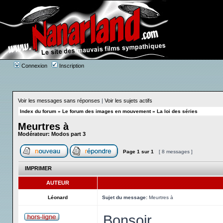
Connexion
Inscription
Voir les messages sans réponses
|
Voir les sujets actifs
Index du forum
»
Le forum des images en mouvement
»
La loi des séries
Meurtres à
Modérateur:
Modos part 3
Page
1
sur
1
[ 8 messages ]
IMPRIMER
AUTEUR
Léonard
Sujet du message:
Meurtres à
Bonsoir,