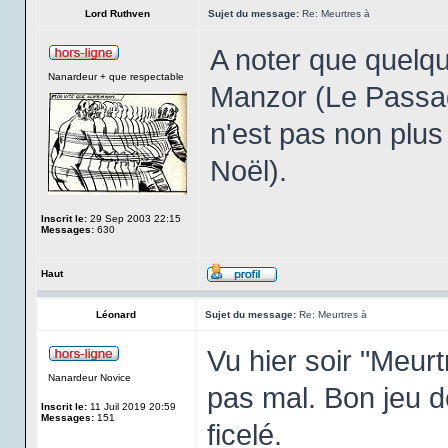
Lord Ruthven
Sujet du message:
Re: Meurtres à
A noter que quelq
Nanardeur + que respectable
Manzor (Le Passage
n'est pas non plu
Noël).
Inscrit le:
29 Sep 2003 22:15
Messages:
630
Haut
Léonard
Sujet du message:
Re: Meurtres à
Vu hier soir "Meurtr
Nanardeur Novice
pas mal. Bon jeu d
Inscrit le:
11 Juil 2019 20:59
Messages:
151
ficelé.