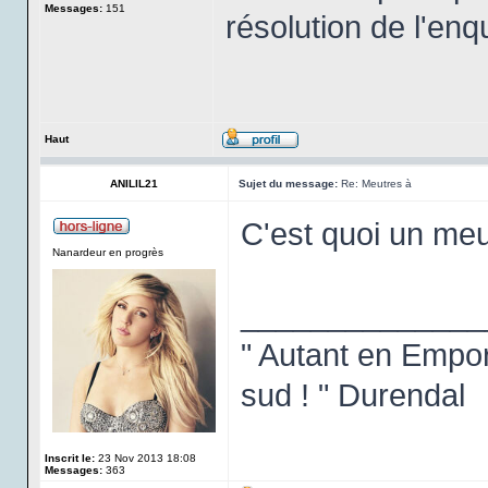
Messages:
151
résolution de l'enq
Haut
ANILIL21
Sujet du message:
Re: Meutres à
C'est quoi un me
Nanardeur en progrès
______________
" Autant en Emport
sud ! " Durendal
Inscrit le:
23 Nov 2013 18:08
Messages:
363