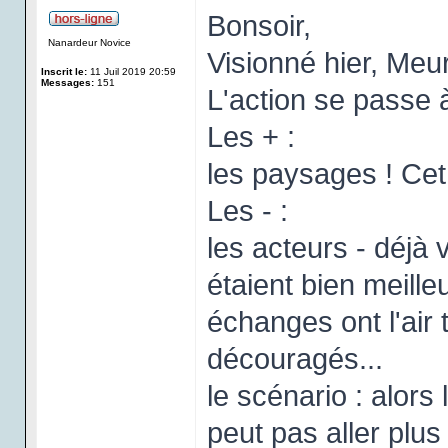
Bonsoir,
Nanardeur Novice
Visionné hier, Meur
Inscrit le:
11 Juil 2019 20:59
Messages:
151
L'action se passe à
Les + :
les paysages ! Cet 
Les - :
les acteurs - déjà 
étaient bien meille
échanges ont l'air trè
découragés...
le scénario : alors
peut pas aller plus