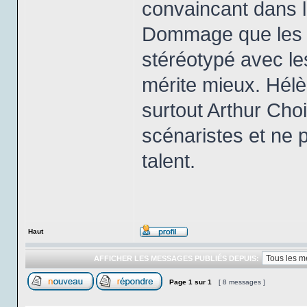
convaincant dans le
Dommage que les scé
stéréotypé avec les
mérite mieux. Hél
surtout Arthur Choi
scénaristes et ne 
talent.
Haut
AFFICHER LES MESSAGES PUBLIÉS DEPUIS:
Page
1
sur
1
[ 8 messages ]