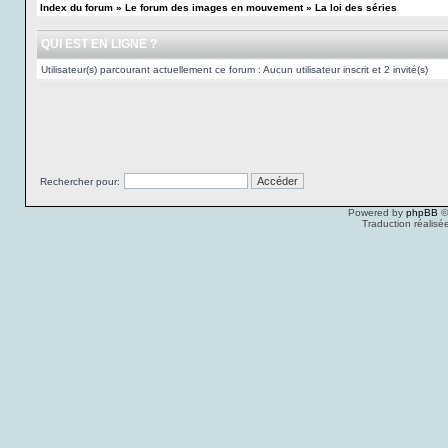
Index du forum
»
Le forum des images en mouvement
»
La loi des séries
QUI EST EN LIGNE ?
Utilisateur(s) parcourant actuellement ce forum : Aucun utilisateur inscrit et 2 invité(s)
Rechercher pour:
Powered by
phpBB
©
Traduction réalisé