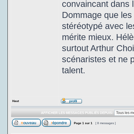
convaincant dans le
Dommage que les scé
stéréotypé avec les
mérite mieux. Hél
surtout Arthur Choi
scénaristes et ne 
talent.
Haut
AFFICHER LES MESSAGES PUBLIÉS DEPUIS:
Page
1
sur
1
[ 8 messages ]