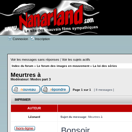
Connexion
Inscription
Voir les messages sans réponses
|
Voir les sujets actifs
Index du forum
»
Le forum des images en mouvement
»
La loi des séries
Meurtres à
Modérateur:
Modos part 3
Page
1
sur
1
[ 8 messages ]
IMPRIMER
AUTEUR
Léonard
Sujet du message:
Meurtres à
Bonsoir,