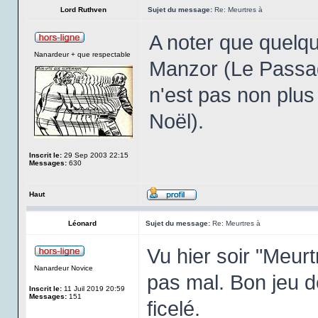
Lord Ruthven
Sujet du message:
Re: Meurtres à
A noter que quelq
Nanardeur + que respectable
Manzor (Le Passage
n'est pas non plu
Noël).
Inscrit le:
29 Sep 2003 22:15
Messages:
630
Haut
Léonard
Sujet du message:
Re: Meurtres à
Vu hier soir "Meurtr
Nanardeur Novice
pas mal. Bon jeu d
Inscrit le:
11 Juil 2019 20:59
Messages:
151
ficelé.