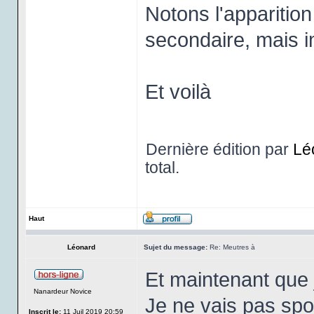
Notons l'apparition
secondaire, mais im
Et voilà
Dernière édition par
Lé
total.
Haut
Léonard
Sujet du message:
Re: Meutres à
Et maintenant que j'
Nanardeur Novice
Je ne vais pas spoi
Inscrit le:
11 Juil 2019 20:59