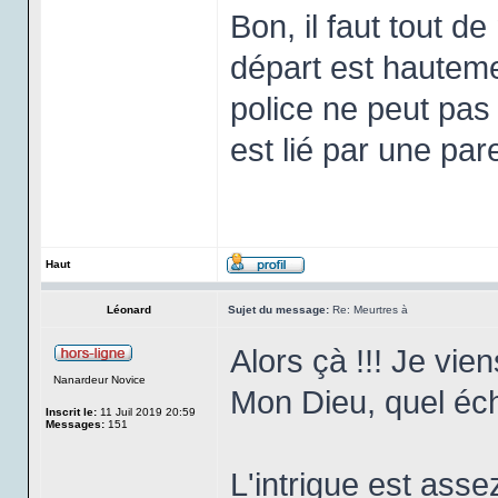
Bon, il faut tout d
départ est hauteme
police ne peut pas 
est lié par une par
Haut
Léonard
Sujet du message:
Re: Meurtres à
Alors çà !!! Je vie
Nanardeur Novice
Mon Dieu, quel éc
Inscrit le:
11 Juil 2019 20:59
Messages:
151
L'intrigue est ass