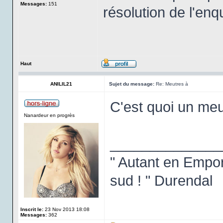
Messages:
151
résolution de l'enq
Haut
ANILIL21
Sujet du message:
Re: Meutres à
C'est quoi un me
Nanardeur en progrès
______________
" Autant en Emport
sud ! " Durendal
Inscrit le:
23 Nov 2013 18:08
Messages:
362