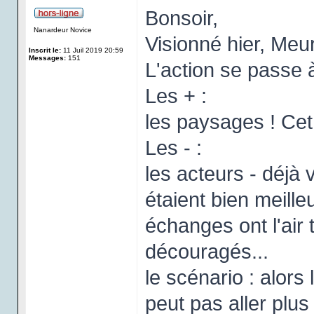
Bonsoir,
Nanardeur Novice
Visionné hier, Meur
Inscrit le:
11 Juil 2019 20:59
Messages:
151
L'action se passe à
Les + :
les paysages ! Cet 
Les - :
les acteurs - déjà 
étaient bien meille
échanges ont l'air trè
découragés...
le scénario : alors
peut pas aller plus