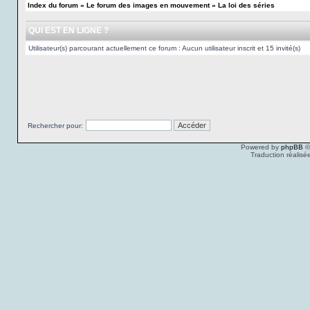
Index du forum
»
Le forum des images en mouvement
»
La loi des séries
QUI EST EN LIGNE ?
Utilisateur(s) parcourant actuellement ce forum : Aucun utilisateur inscrit et 15 invité(s)
Rechercher pour:
Powered by
phpBB
©
Traduction réalisé