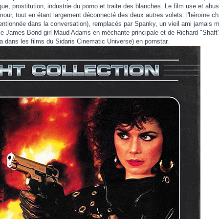
gue, prostitution, industrie du porno et traite des blanches. Le film use et a
mour, tout en étant largement déconnecté des deux autres volets: l'héroïne 
 mentionnée dans la conversation), remplacés par Spanky, un vieil ami jamais me
e James Bond girl Maud Adams en méchante principale et de Richard "Shaft" 
a dans les films du Sidaris Cinematic Universe) en pornstar.