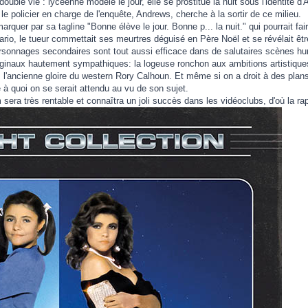
ble vie : lycéenne modèle le jour, elle se prostitue la nuit sous l'identité d
le policier en charge de l'enquête, Andrews, cherche à la sortir de ce milieu.
arquer par sa tagline "Bonne élève le jour. Bonne p... la nuit." qui pourrait fair
io, le tueur commettait ses meurtres déguisé en Père Noël et se révélait être 
 personnages secondaires sont tout aussi efficace dans de salutaires scènes 
inaux hautement sympathiques: la logeuse ronchon aux ambitions artistiques So
.. l'ancienne gloire du western Rory Calhoun. Et même si on a droit à des pla
e à quoi on se serait attendu au vu de son sujet.
 sera très rentable et connaîtra un joli succès dans les vidéoclubs, d'où la ra