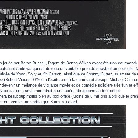
s jouée par Betsy Russell, l'agent de Donna Wilkes ayant été trop gourmand) e
ieutenant Andrews qui est devenu un véritable père de substitution pour elle. M
 aidée de Yoyo, Solly et Kit Carson, ainsi que de Johnny Glitter, un artiste de
pe (Robert Vincent O'Neil à l'écriture et à la caméra et Joseph Michael Cala 
 devenir un mélange de vigilante movie et de comédie policière très fun et e
vice car on a seulement droit à une scène de douche au tout début.
ra beaucoup moins bien au box office (Moins de 6 millions alors que le premie
 du premier, ne sortira que 3 ans plus tard.