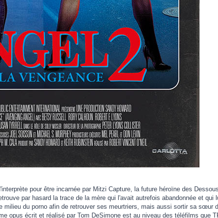
'interprète pour être incarnée par Mitzi Capture, la future héroïne des Desso
retrouve par hasard la trace de la mère qui l'avait autrefois abandonnée et qui
le milieu du porno afin de retrouver ses meurtriers, mais aussi sortir sa sœur 
me opus écrit et réalisé par Tom DeSimone est au niveau des téléfilms que T