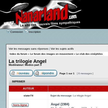
Connexion
Inscription
Voir les messages sans réponses
|
Voir les sujets actifs
Index du forum
»
Le forum des images en mouvement
»
Le club des cinéphiles
La trilogie Angel
Modérateur:
Modos part 3
Page
1
sur
1
[ 6 messages ]
IMPRIMER
AUTEUR
slater74
Sujet du message:
La trilogie Angel
Angel (1984)