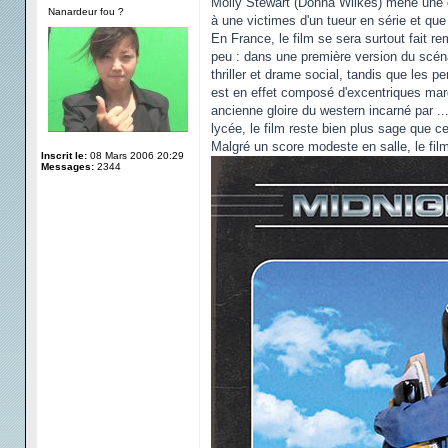
Molly Stewart (Donna Wilkes) mène une dou
Nanardeur fou ?
à une victimes d'un tueur en série et que 
En France, le film se sera surtout fait rem
peu : dans une première version du scénar
thriller et drame social, tandis que les
est en effet composé d'excentriques marg
ancienne gloire du western incarné par .
lycée, le film reste bien plus sage que c
Malgré un score modeste en salle, le film
Inscrit le:
08 Mars 2006 20:29
Messages:
2344