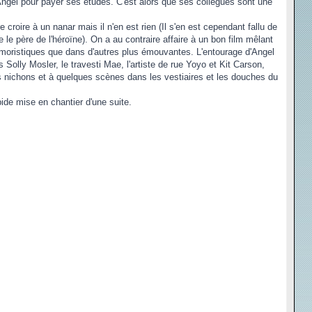
'Angel pour payer ses études. C'est alors que ses collègues sont une
e croire à un nanar mais il n'en est rien (Il s'en est cependant fallu de
le père de l'héroïne). On a au contraire affaire à un bon film mêlant
humoristiques que dans d'autres plus émouvantes. L'entourage d'Angel
lly Mosler, le travesti Mae, l'artiste de rue Yoyo et Kit Carson,
ns nichons et à quelques scènes dans les vestiaires et les douches du
pide mise en chantier d'une suite.